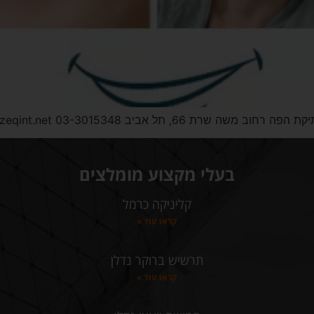
yahav@bezeqint אמייזינג סמייל כרטיס ביקור מפת הגעה
בעלי מקצוע מומלצים
קליניקה כרמל
קראו עוד »
תרשיש ברוקר נדלן
קראו עוד »