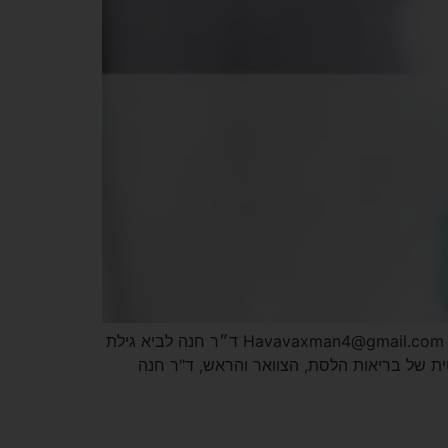
אתר הבית – ד"ר חנה לביא גילת מומחית באף אוזן וגרון זבוטינסקי 9, בני ברק 054-2063383 כתבו בוואטסאפ דוא"ל – Havavaxman4@gmail.com ד״ר חנה לביא גילת
יסטית של בריאות הלסת, הצוואר והראש, ד"ר חנה