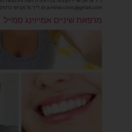
dr.avishai.clinic@gmail.com ד"ר גל אבישי כרטיס ביקור מפות הגעה
מרפאת שיניים אמייזינג סמייל