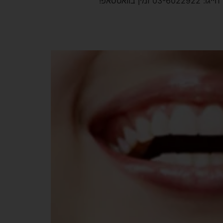
ד"ר גל אבישי – מומחה בכירורגיית הפה והלסתות הברזל 25, תל אביב משה שרת 66, תל אביב רחוב ברנר 38, הרצליה חייגו: 03-6022922 זמין בוואטסאפ!