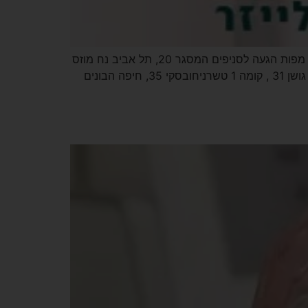
אתר הבית – קליניקה כרמל טיפול בפטרת ציפורניים בלייזר 1-700-55-43-43 דוא"ל – pateret.x@gmail.com פייסבוק מפות הגעה לסניפים המסגר 20, תל אביב נח מוזס
2 , ראשון לציון שדרות ירושלים 18, אשדוד האומן 25, ירושלים הגליל 2, כרמיאל לוחמי הגטאות 18, נהריה קריית מוצקין , גושן 31 , קומה 1 טשרניחובסקי 35, חיפה הבונים