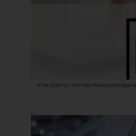
אתר הבית -אורתו בריבוע מרפאה ליישור שיניים ברודצקי 43, תל אביב 073-8010700 כתבו בוואטסאפ דוא"ל – Noamprotter@gmail.com בקרו אותי בפייסבוק אורתו