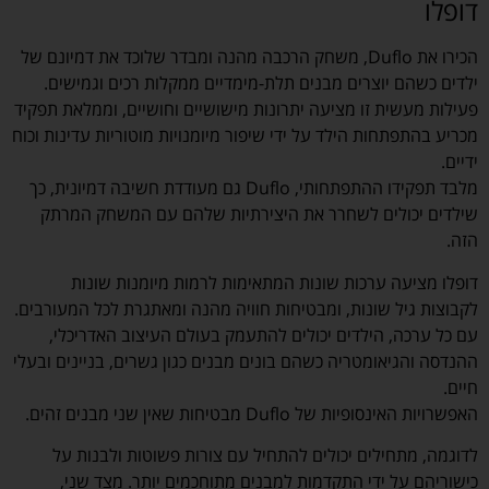
דופלו
הכירו את Duflo, משחק הרכבה מהנה ומבדר שלוכד את דמיונם של
ילדים כשהם יוצרים מבנים תלת-מימדיים ממקלות רכים וגמישים.
פעילות מעשית זו מציעה יתרונות מישושיים וחושיים, וממלאת תפקיד
מכריע בהתפתחות הילד על ידי שיפור מיומנויות מוטוריות עדינות וכוח
ידיים.
מלבד תפקידו ההתפתחותי, Duflo גם מעודדת חשיבה דמיונית, כך
שילדים יכולים לשחרר את היצירתיות שלהם עם המשחק המרתק
הזה.
דופלו מציעה ערכות שונות המתאימות לרמות מיומנות שונות
לקבוצות גיל שונות, ומבטיחות חוויה מהנה ומאתגרת לכל המעורבים.
עם כל ערכה, הילדים יכולים להתעמק בעולם העיצוב האדריכלי,
ההנדסה והגיאומטריה כשהם בונים מבנים כגון גשרים, בניינים ובעלי
חיים.
האפשרויות האינסופיות של Duflo מבטיחות שאין שני מבנים זהים.
לדוגמה, מתחילים יכולים להתחיל עם צורות פשוטות ולבנות על
כישוריהם על ידי התקדמות למבנים מתוחכמים יותר. מצד שני,