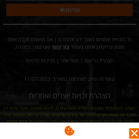
שליחה
כל הזכויות שמורות לאתר ידע זה כח © | אם מצאתם תקלה אתם
מוזמנים לעדכן אותנו בעמוד
צור קשר
ואנו נסדר במהרה.
הצהרת נגישות
|
מפת אתר
|
מדיניות פרטיות
עמוד זה עודכן לאחרונה בתאריך: 11/07/2023
הצהרת זכויות יוצרים ואחריות
האתר, לרבות כלל התכנים והמדיה המופיעים בו, לרבות תמונות, פועל על פי דין
ומכבד את זכויות הקניין הרוחני של צדדים שלישיים. מובהר כי ייתכן ובטעות עלה
לאתר תוכן (לרבות תמונות) אשר עשוי להוות הפרה לכאורה של זכויות יוצרים.
מובהר ומוסכם כי למפעילי האתר לא תהיה כל אחריות ישירה או עקיפה לכל נזק
שייגרם עקב פרסום כאמור, וכי כל פנייה בדבר חשש להפרת זכויות תיבחן באופן