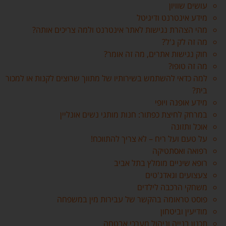
עושים שוויון
מידע אינטרנט ודיגיטל
מהי הצהרת נגישות לאתר אינטרנט ולמה צריכים אותה?
מה זה לק ג'ל?
חוק נגישות אתרים, מה זה אומר?
מה זה טופו?
למה כדאי להשתמש בשירותיו של מתווך שרוצים לקנות או למכור
בית?
מידע אופנה ויופי
במרחק לחיצת כפתור: חנות מותגי נשים אונליין
אוכל ותזונה
על טעם ועל ריח – לא צריך להתווכח!
רפואה ואסתטיקה
רופא שיניים מומלץ בתל אביב
צעצועים וגאדג'טים
משחקי הרכבה לילדים
פוסט טראומה בהקשר של עבירות מין במשפחה
מודיעין וביטחון
תכנון בנייה וניהול מערכי אבטחה