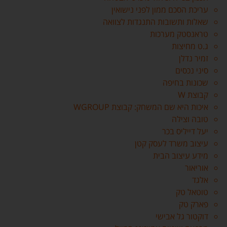
עריכת הסכם ממון לפני נישואין
שאלות ותשובות התנגדות לצוואה
טראנסטק מערכות
ג.ט מחיצות
זמיר נדלן
סיני נכסים
שכונות בחיפה
קבוצת W
איכות היא שם המשחק: קבוצת WGROUP
טובה וצילה
יעל דייליס בכר
עיצוב משרד לעסק קטן
מידע עיצוב הבית
אוריאור
אלגד
טוטאל טק
פארק טק
דוקטור גל אבישי