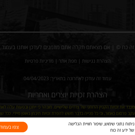
ע זה כח © | אם מצאתם תקלה אתם מוזמנים לעדכן אותנו בעמוד
צ
הצהרת נגישות
|
מפת אתר
|
מדיניות פרטיות
עמוד זה עודכן לאחרונה בתאריך: 04/04/2023
הצהרת זכויות יוצרים ואחריות
מכבד את זכויות הקניין הרוחני של צדדים שלישיים. מובהר כי ייתכן ובטעות עלה לאת
 פרסום כאמור, וכי כל פנייה בדבר חשש להפרת זכויות תיבחן באופן מיידי. ככל שנמצ
העניין, וזאת מבלי שהדבר יהווה הודאה כלשהי באחריות מצד מפעילי האתר.
 בקובצי Cookies ובפיקסלים (Google, Meta) לצורך ניתוח נתוני שימוש, שיפור חוויית הגלישה
צפו בעמוד 
ל ידע זה כוח