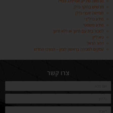
מרפאת שיניים אמייזינג סמייל
תרשיש ברוקר נדלן
חמישה יועצי נדלן
מידע נדל"ני
מידע משפטי
למכור בית עם תיווך או ללא תיווך
גיא ליין
דרור הראל
עסקים למכירה בראשון לציון – המרכז החדש
צרו קשר